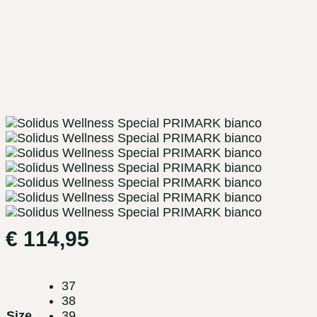
€
114,95
37
38
Size
39